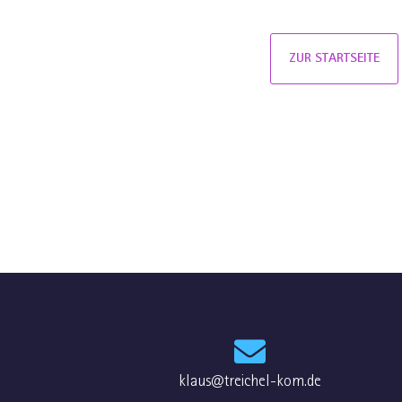
ZUR STARTSEITE
klaus@treichel-kom.de