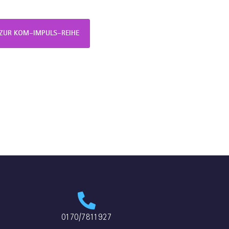
ZUR KOM-IMPULS-REIHE
0170/7811927