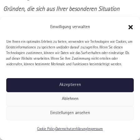
Gründen, die sich aus Ihrer besonderen Situation
ergeben, jederzeit gegen diese auf Art. 6 Abs. 1 lit. f
Einwilligung verwalten
DSGVO beruhende Verarbeitung Sie betreffender
Um Ihnen ein optimales Erlebnis zu bieten, verwenden wir Technologien wie Cookies, um
personenbezogener Daten durch eine Mitteilung an uns
Geräteinformationen zu speichern und/oder darauf zuzugreifen. Wenn Sie diesen
Technologien zustimmen, können wir Daten wie das Surfverhalten oder eindeutige IDs
zu widersprechen.
auf dieser Website verarbeiten. Wenn Sie Ihre Zustimmung nicht erteilen oder
widerrufen, können bestimmte Merkmale und Funktionen beeinträchtigt werden.
Nähere Informationen zur Datenverarbeitung und
zum Datenschutz finden Sie unter
Akzeptieren
https://www.google.de/intl/de/policies/ sowie unter
Ablehnen
https://developers.google.com/fonts/faq.
Einstellungen ansehen
Nutzung der SalesViewer®-Technologie:
Cookie Policy
Datenschutzerklärung
Impressum
Auf dieser Webseite werden mit der SalesViewer®-